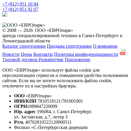
+7 (812) 951 10 84
+7 (812) 951 92 07
© 2008 — 2026 ООО «ЕВРОпарк»
аренда специализированной техники в Санкт-Петербурге и
Ленинградской области
Каталог спецтехники
Продажа спецтехники
О компании
Новости
Цены
Контакты
Политика конфиденциальности
Типовой договор
Разработчик
Приложение
ООО «ЕВРОпарк» использует файлы cookie для
персонализации сервисов и повышения удобства пользования
сайтом. Если вы не хотите использовать файлы cookie,
отключите их в настройках браузера.
ООО
«ЕВРОпарк»
ИНН/КПП
7810518121/781001001
ОГРН
1089847220099
Юр. адрес
196084, г. Санкт-Петербург,
ул. Заставская, д.7, литер З
Р/сч.
40702810522120000511
Филиал «С-Петербургская дирекция