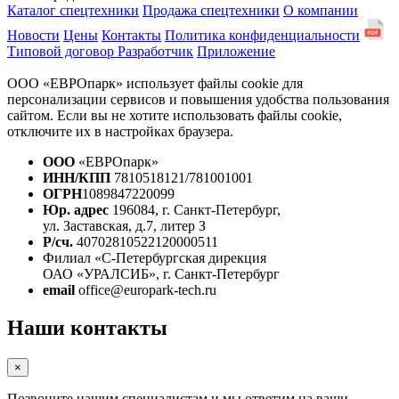
Каталог спецтехники
Продажа спецтехники
О компании
Новости
Цены
Контакты
Политика конфиденциальности
Типовой договор
Разработчик
Приложение
ООО «ЕВРОпарк» использует файлы cookie для
персонализации сервисов и повышения удобства пользования
сайтом. Если вы не хотите использовать файлы cookie,
отключите их в настройках браузера.
ООО
«ЕВРОпарк»
ИНН/КПП
7810518121/781001001
ОГРН
1089847220099
Юр. адрес
196084, г. Санкт-Петербург,
ул. Заставская, д.7, литер З
Р/сч.
40702810522120000511
Филиал «С-Петербургская дирекция
ОАО «УРАЛСИБ», г. Санкт-Петербург
email
office@europark-tech.ru
Наши контакты
×
Позвоните нашим специалистам и мы ответим на ваши