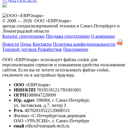
+7 (812) 951 92 07
© 2008 — 2026 ООО «ЕВРОпарк»
аренда специализированной техники в Санкт-Петербурге и
Ленинградской области
Каталог спецтехники
Продажа спецтехники
О компании
Новости
Цены
Контакты
Политика конфиденциальности
Типовой договор
Разработчик
Приложение
ООО «ЕВРОпарк» использует файлы cookie для
персонализации сервисов и повышения удобства пользования
сайтом. Если вы не хотите использовать файлы cookie,
отключите их в настройках браузера.
ООО
«ЕВРОпарк»
ИНН/КПП
7810518121/781001001
ОГРН
1089847220099
Юр. адрес
196084, г. Санкт-Петербург,
ул. Заставская, д.7, литер З
Р/сч.
40702810522120000511
Филиал «С-Петербургская дирекция
ОАО «УРАЛСИБ», г. Санкт-Петербург
email
office@europark-tech.ru