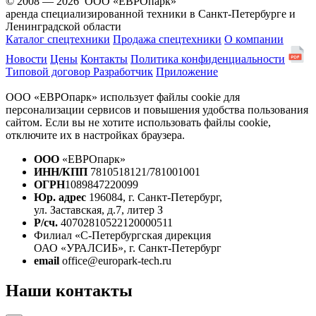
© 2008 — 2026 ООО «ЕВРОпарк»
аренда специализированной техники в Санкт-Петербурге и
Ленинградской области
Каталог спецтехники
Продажа спецтехники
О компании
Новости
Цены
Контакты
Политика конфиденциальности
Типовой договор
Разработчик
Приложение
ООО «ЕВРОпарк» использует файлы cookie для
персонализации сервисов и повышения удобства пользования
сайтом. Если вы не хотите использовать файлы cookie,
отключите их в настройках браузера.
ООО
«ЕВРОпарк»
ИНН/КПП
7810518121/781001001
ОГРН
1089847220099
Юр. адрес
196084, г. Санкт-Петербург,
ул. Заставская, д.7, литер З
Р/сч.
40702810522120000511
Филиал «С-Петербургская дирекция
ОАО «УРАЛСИБ», г. Санкт-Петербург
email
office@europark-tech.ru
Наши контакты