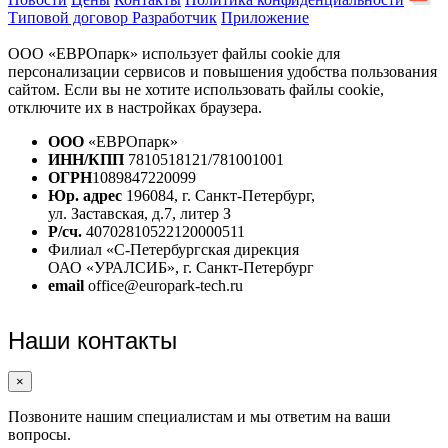
Типовой договор
Разработчик
Приложение
ООО «ЕВРОпарк» использует файлы cookie для
персонализации сервисов и повышения удобства пользования
сайтом. Если вы не хотите использовать файлы cookie,
отключите их в настройках браузера.
ООО
«ЕВРОпарк»
ИНН/КПП
7810518121/781001001
ОГРН
1089847220099
Юр. адрес
196084, г. Санкт-Петербург,
ул. Заставская, д.7, литер З
Р/сч.
40702810522120000511
Филиал «С-Петербургская дирекция
ОАО «УРАЛСИБ», г. Санкт-Петербург
email
office@europark-tech.ru
Наши контакты
×
Позвоните нашим специалистам и мы ответим на ваши
вопросы.