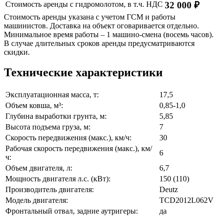
Стоимость аренды с гидромолотом, в т.ч. НДС
32 000 ₽
Стоимость аренды указана с учетом ГСМ и работы
машинистов. Доставка на объект оговаривается отдельно.
Минимальное время работы – 1 машино-смена (восемь часов).
В случае длительных сроков аренды предусматриваются
скидки.
Технические характеристики
Эксплуатационная масса, т:
17,5
Объем ковша, м³:
0,85-1,0
Глубина выработки грунта, м:
5,85
Высота подъема груза, м:
7
Скорость передвижения (макс.), км/ч:
30
Рабочая скорость передвижения (макс.), км/
6
ч:
Объем двигателя, л:
6,7
Мощность двигателя л.с. (кВт):
150 (110)
Производитель двигателя:
Deutz
Модель двигателя:
TCD2012L062V
Фронтальный отвал, задние аутригеры:
да