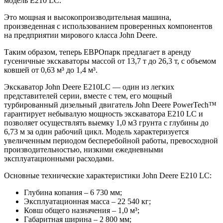
модель E210 LC.
Это мощная и высокопроизводительная машина,
произведенная с использованием проверенных компонентов
на предприятии мирового класса John Deere.
Таким образом, теперь ЕВРОпарк предлагает в аренду
гусеничные экскаваторы массой от 13,7 т до 26,3 т, с объемом
ковшей от 0,63 м³ до 1,4 м³.
Экскаватор John Deere E210LC — один из легких
представителей серии, вместе с тем, его мощный
турбированный дизельный двигатель John Deere PowerTech™
гарантирует небывалую мощность экскаватора E210 LC и
позволяет осуществлять выемку 1,0 м3 грунта с глубины до
6,73 м за один рабочий цикл. Модель характеризуется
увеличенным периодом бесперебойной работы, превосходной
производительностью, низкими ежедневными
эксплуатационными расходами.
Основные технические характеристики John Deere E210 LC:
Глубина копания – 6 730 мм;
Эксплуатационная масса – 22 540 кг;
Ковш общего назначения – 1,0 м³;
Габаритная ширина – 2 800 мм;