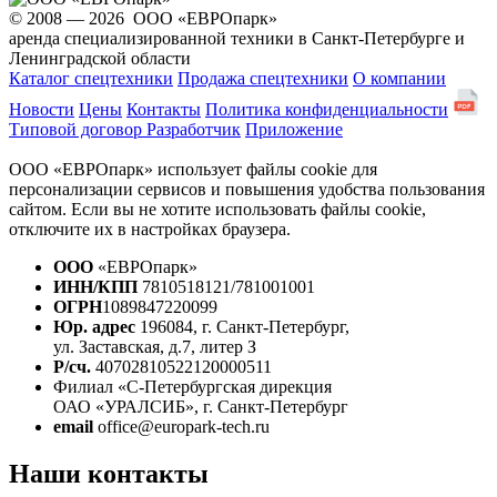
© 2008 — 2026 ООО «ЕВРОпарк»
аренда специализированной техники в Санкт-Петербурге и
Ленинградской области
Каталог спецтехники
Продажа спецтехники
О компании
Новости
Цены
Контакты
Политика конфиденциальности
Типовой договор
Разработчик
Приложение
ООО «ЕВРОпарк» использует файлы cookie для
персонализации сервисов и повышения удобства пользования
сайтом. Если вы не хотите использовать файлы cookie,
отключите их в настройках браузера.
ООО
«ЕВРОпарк»
ИНН/КПП
7810518121/781001001
ОГРН
1089847220099
Юр. адрес
196084, г. Санкт-Петербург,
ул. Заставская, д.7, литер З
Р/сч.
40702810522120000511
Филиал «С-Петербургская дирекция
ОАО «УРАЛСИБ», г. Санкт-Петербург
email
office@europark-tech.ru
Наши контакты