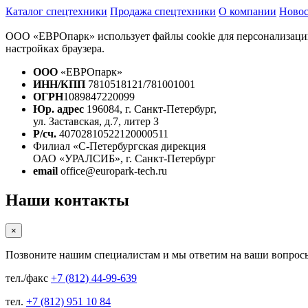
Каталог спецтехники
Продажа спецтехники
О компании
Ново
ООО «ЕВРОпарк» использует файлы cookie для персонализации 
настройках браузера.
ООО
«ЕВРОпарк»
ИНН/КПП
7810518121/781001001
ОГРН
1089847220099
Юр. адрес
196084, г. Санкт-Петербург,
ул. Заставская, д.7, литер З
Р/сч.
40702810522120000511
Филиал «С-Петербургская дирекция
ОАО «УРАЛСИБ», г. Санкт-Петербург
email
office@europark-tech.ru
Наши контакты
×
Позвоните нашим специалистам и мы ответим на ваши вопрос
тел./факс
+7 (812) 44-99-639
тел.
+7 (812) 951 10 84