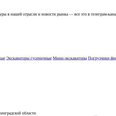
ры в нашей отрасли и новости рынка — все это в телеграм-кан
ные
Экскаваторы гусеничные
Мини-экскаваторы
Погрузчики фр
нинградской области