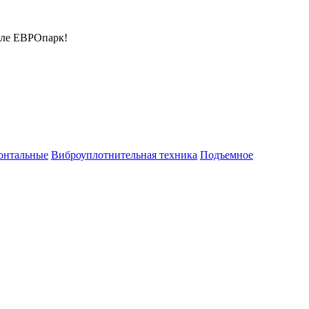
але ЕВРОпарк!
онтальные
Виброуплотнительная техника
Подъемное