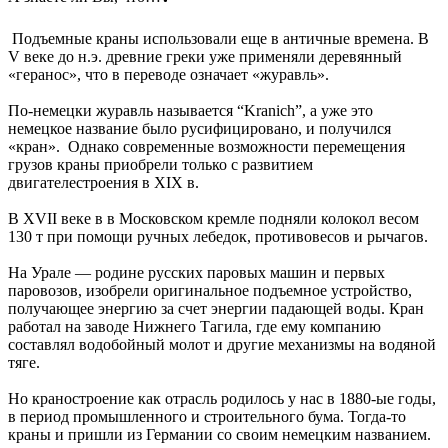
️ Подъемные краны использовали еще в античные времена. В
V веке до н.э. древние греки уже применяли деревянный
«геранос», что в переводе означает «журавль».
По-немецки журавль называется “Kranich”, а уже это
немецкое название было русифицировано, и получился
«кран». Однако современные возможности перемещения
грузов краны приобрели только с развитием
двигателестроения в XIX в.
В XVII веке в в Московском кремле подняли колокол весом
130 т при помощи ручных лебедок, противовесов и рычагов.
На Урале — родине русских паровых машин и первых
паровозов, изобрели оригинальное подъемное устройство,
получающее энергию за счет энергии падающей воды. Кран
работал на заводе Нижнего Тагила, где ему компанию
составлял водобойный молот и другие механизмы на водяной
тяге.
Но краностроение как отрасль родилось у нас в 1880-ые годы,
в период промышленного и строительного бума. Тогда-то
краны и пришли из Германии со своим немецким названием.