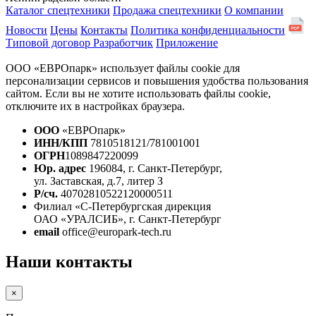
Каталог спецтехники
Продажа спецтехники
О компании
Новости
Цены
Контакты
Политика конфиденциальности
Типовой договор
Разработчик
Приложение
ООО «ЕВРОпарк» использует файлы cookie для
персонализации сервисов и повышения удобства пользования
сайтом. Если вы не хотите использовать файлы cookie,
отключите их в настройках браузера.
ООО
«ЕВРОпарк»
ИНН/КПП
7810518121/781001001
ОГРН
1089847220099
Юр. адрес
196084, г. Санкт-Петербург,
ул. Заставская, д.7, литер З
Р/сч.
40702810522120000511
Филиал «С-Петербургская дирекция
ОАО «УРАЛСИБ», г. Санкт-Петербург
email
office@europark-tech.ru
Наши контакты
×