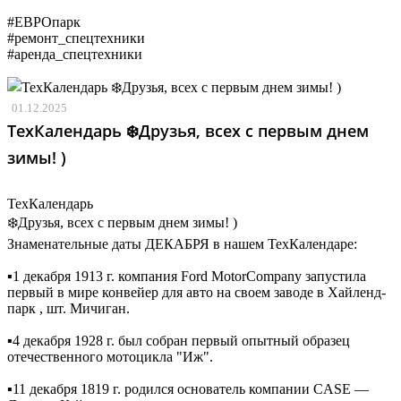
#ЕВРОпарк
#ремонт_спецтехники
#аренда_спецтехники
01.12.2025
ТехКалендарь ❄️Друзья, всех с первым днем
зимы! )
ТехКалендарь
❄️Друзья, всех с первым днем зимы! )
Знаменательные даты ДЕКАБРЯ в нашем ТехКалендаре:
▪️1 декабря 1913 г. компания Ford MotorCompany запустила
первый в мире конвейер для авто на своем заводе в Хайленд-
парк , шт. Мичиган.
▪️4 декабря 1928 г. был собран первый опытный образец
отечественного мотоцикла "Иж".
▪️11 декабря 1819 г. родился основатель компании CASE —