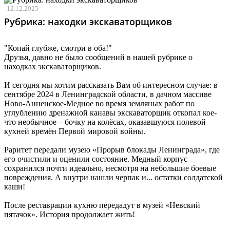
12.12.2025
Рубрика: находки экскаваторщиков
"Копай глубже, смотри в оба!"
Друзья, давно не было сообщений в нашей рубрике о
находках экскаваторщиков.
И сегодня мы хотим рассказать Вам об интересном случае: в
сентябре 2024 в Ленинградской области, в дачном массиве
Ново-Анненское-Медное во время земляных работ по
углублению дренажной канавы экскаваторщик откопал кое-
что необычное – бочку на колёсах, оказавшуюся полевой
кухней времён Первой мировой войны.
Раритет передали музею «Прорыв блокады Ленинграда», где
его очистили и оценили состояние. Медный корпус
сохранился почти идеально, несмотря на небольшие боевые
повреждения. А внутри нашли черпак и... остатки солдатской
каши!
После реставрации кухню передадут в музей «Невский
пятачок». История продолжает жить!