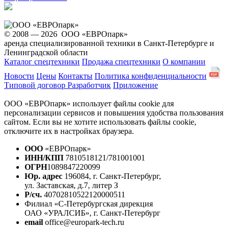
© 2008 — 2026 ООО «ЕВРОпарк»
аренда специализированной техники в Санкт-Петербурге и
Ленинградской области
Каталог спецтехники
Продажа спецтехники
О компании
Новости
Цены
Контакты
Политика конфиденциальности
Типовой договор
Разработчик
Приложение
ООО «ЕВРОпарк» использует файлы cookie для
персонализации сервисов и повышения удобства пользования
сайтом. Если вы не хотите использовать файлы cookie,
отключите их в настройках браузера.
ООО
«ЕВРОпарк»
ИНН/КПП
7810518121/781001001
ОГРН
1089847220099
Юр. адрес
196084, г. Санкт-Петербург,
ул. Заставская, д.7, литер З
Р/сч.
40702810522120000511
Филиал «С-Петербургская дирекция
ОАО «УРАЛСИБ», г. Санкт-Петербург
email
office@europark-tech.ru