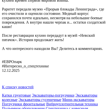
кухней времён Первой мировой войны.
Раритет передали музею «Прорыв блокады Ленинграда», где
его очистили и оценили состояние. Медный корпус
сохранился почти идеально, несмотря на небольшие боевые
повреждения. А внутри нашли черпак и... остатки солдатской
каши!
После реставрации кухню передадут в музей «Невский
пятачок». История продолжает жить!
А что интересного находили Вы? Делитесь в комментариях.
#ЕВРОпарк
#Интересно_о_спецтехнике
12.12.2025
К списку новостей
Катки грунтовые
Экскаваторы-погрузчики
Экскаваторы
колесные
Экскаваторы гусеничные
Мини-экскаваторы
Погрузчики фронтальные
Виброуплотнительная техника
Подъемное оборудование
Спецтехника с навесным