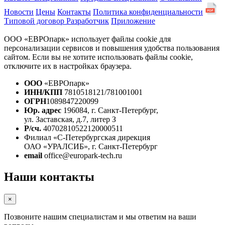
Новости
Цены
Контакты
Политика конфиденциальности
Типовой договор
Разработчик
Приложение
ООО «ЕВРОпарк» использует файлы cookie для
персонализации сервисов и повышения удобства пользования
сайтом. Если вы не хотите использовать файлы cookie,
отключите их в настройках браузера.
ООО
«ЕВРОпарк»
ИНН/КПП
7810518121/781001001
ОГРН
1089847220099
Юр. адрес
196084, г. Санкт-Петербург,
ул. Заставская, д.7, литер З
Р/сч.
40702810522120000511
Филиал «С-Петербургская дирекция
ОАО «УРАЛСИБ», г. Санкт-Петербург
email
office@europark-tech.ru
Наши контакты
×
Позвоните нашим специалистам и мы ответим на ваши